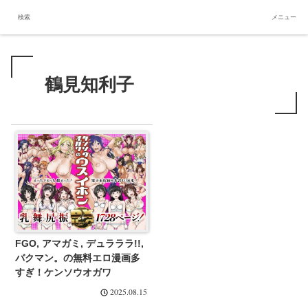
無料エロ漫画多すぎ
検索
メニュー
鶴見知利子
FGO, アマガミ, デュラララ!!,
バクマン。の無料エロ漫画多
すぎ！ケンソウオガワ
2025.08.15