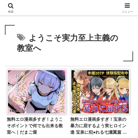
無料エロ漫画多すぎ
検索
メニュー
ようこそ実力至上主義の
教室へ
無料エロ漫画多すぎ！ようこ
無料エロ漫画多すぎ！宝泉の
そポイントで何でも出来る教
暴力に屈するよう実ヒロイン
室へ｜だまご屋
達 宝泉に犯●れる七瀬翼篇 軽